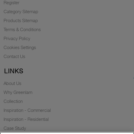
Register
Category Sitemap
Products Sitemap
Terms & Conditions
Privacy Policy
Cookies Settings
Contact Us
LINKS
About Us
Why Greenlam
Collection
Inspiration - Commercial
Inspiration - Residential
Case Study