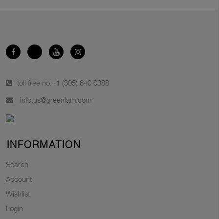
toll free no.
+1 (305) 640 0388
info.us@greenlam.com
INFORMATION
Search
Account
Wishlist
Login