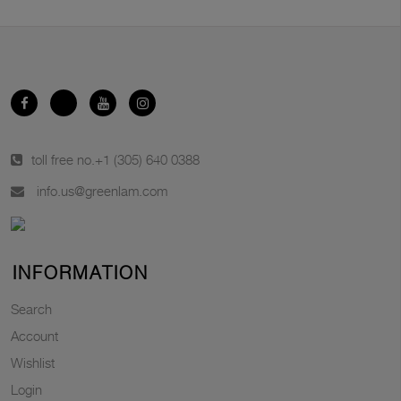
toll free no.
+1 (305) 640 0388
info.us@greenlam.com
INFORMATION
Search
Account
Wishlist
Login