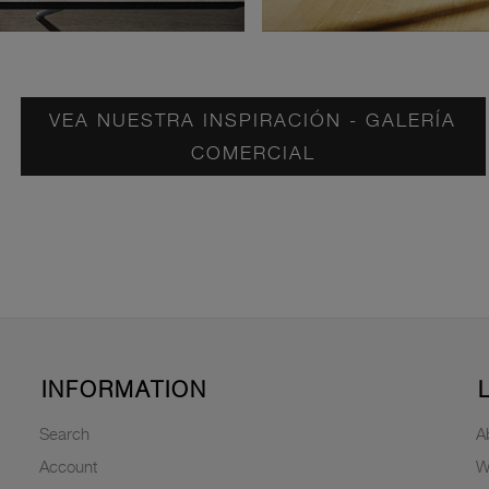
VEA NUESTRA INSPIRACIÓN - GALERÍA
COMERCIAL
INFORMATION
Search
A
Account
W