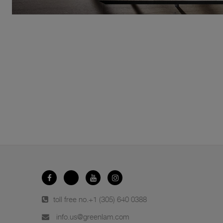
toll free no.
+1 (305) 640 0388
info.us@greenlam.com