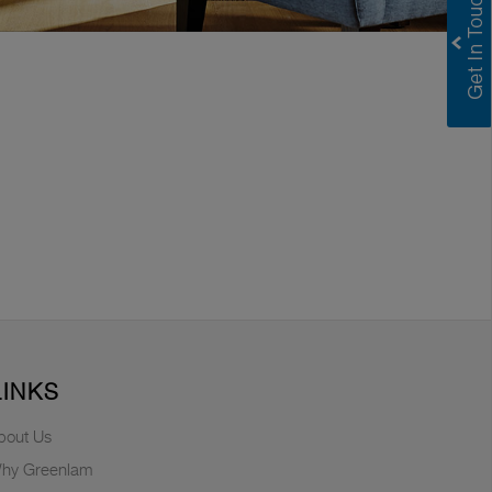
LINKS
bout Us
hy Greenlam