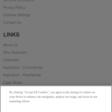
Privacy Policy
Cookies Settings
Contact Us
LINKS
About Us
Why Greenlam
Collection
Inspiration - Commercial
Inspiration - Residential
Case Study
Trends
By clicking “Accept All Cookies”, you agree to the storing of cookies on
Resources
your device to enhance site navigation, analyze site usage, and assist in our
marketing efforts.
News