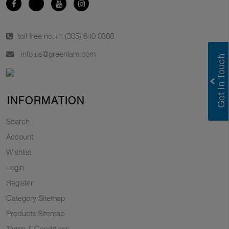
toll free no.
+1 (305) 640 0388
info.us@greenlam.com
INFORMATION
Search
Account
Wishlist
Login
Register
Category Sitemap
Products Sitemap
Terms & Conditions