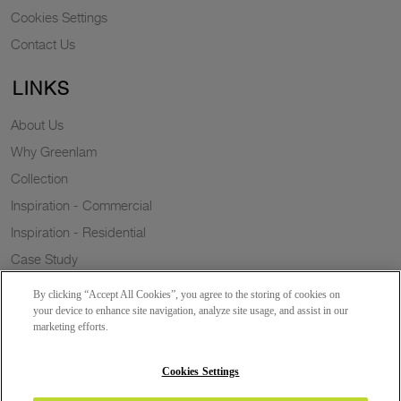
Cookies Settings
Contact Us
LINKS
About Us
Why Greenlam
Collection
Inspiration - Commercial
Inspiration - Residential
Case Study
Trends
By clicking “Accept All Cookies”, you agree to the storing of cookies on
Resources
your device to enhance site navigation, analyze site usage, and assist in our
marketing efforts.
News
Sustainability
Cookies Settings