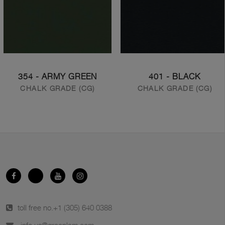
354 - ARMY GREEN
401 - BLACK
CHALK GRADE (CG)
CHALK GRADE (CG)
toll free no.
+1 (305) 640 0388
info.us@greenlam.com