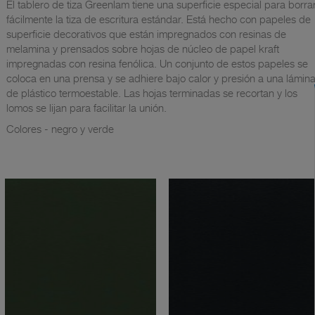
El tablero de tiza Greenlam tiene una superficie especial para borra
fácilmente la tiza de escritura estándar. Está hecho con papeles de
superficie decorativos que están impregnados con resinas de
melamina y prensados ​​sobre hojas de núcleo de papel kraft
impregnadas con resina fenólica. Un conjunto de estos papeles se
coloca en una prensa y se adhiere bajo calor y presión a una lámin
de plástico termoestable. Las hojas terminadas se recortan y los
lomos se lijan para facilitar la unión.
Colores - negro y verde