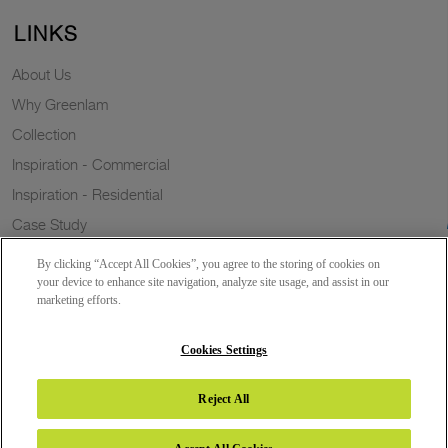
LINKS
About Us
Why Greenlam
Collection
Inspiration - Commercial
Inspiration - Residential
Case Study
Trends
By clicking “Accept All Cookies”, you agree to the storing of cookies on
Resources
your device to enhance site navigation, analyze site usage, and assist in our
marketing efforts.
News
Sustainability
Cookies Settings
Reject All
Copyright 2026 © Greenlam Industries Limited. All rights reserved.