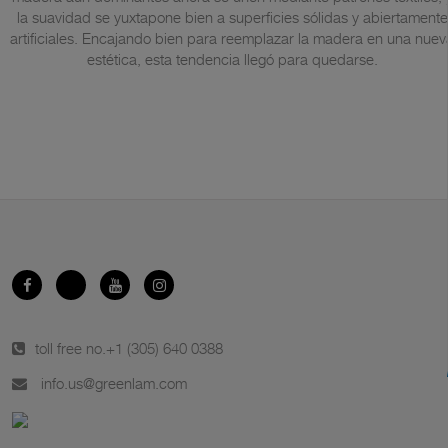
la suavidad se yuxtapone bien a superficies sólidas y abiertamente
artificiales. Encajando bien para reemplazar la madera en una nuev
estética, esta tendencia llegó para quedarse.
toll free no.
+1 (305) 640 0388
info.us@greenlam.com