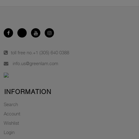
toll free no.
+1 (305) 640 0388
info.us@greenlam.com
INFORMATION
Search
Account
Wishlist
Login