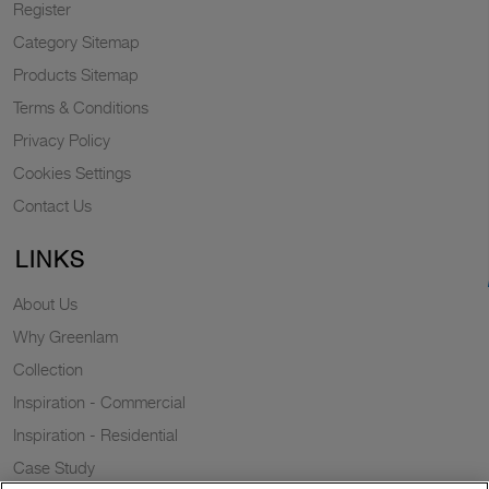
Register
Category Sitemap
Products Sitemap
Terms & Conditions
Privacy Policy
Cookies Settings
Contact Us
LINKS
About Us
Why Greenlam
Collection
Inspiration - Commercial
Inspiration - Residential
Case Study