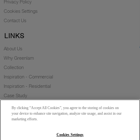
Privacy Policy
Cookies Settings
Contact Us
LINKS
About Us
Why Greenlam
Collection
Inspiration - Commercial
Inspiration - Residential
Case Study
Trends
By clicking “Accept All Cookies”, you agree to the storing of cookies on
Resources
your device to enhance site navigation, analyze site usage, and assist in our
marketing efforts.
News
Sustainability
Cookies Settings