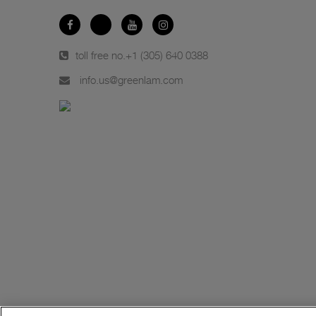
toll free no.
+1 (305) 640 0388
info.us@greenlam.com