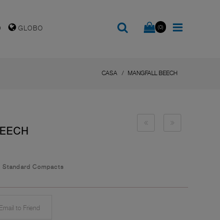
(0)
O
GLOBO
CASA
MANGFALL BEECH
BEECH
/
Standard Compacts
mail to Friend