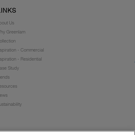
LINKS
bout Us
hy Greenlam
ollection
nspiration - Commercial
nspiration - Residential
ase Study
rends
esources
ews
stainability