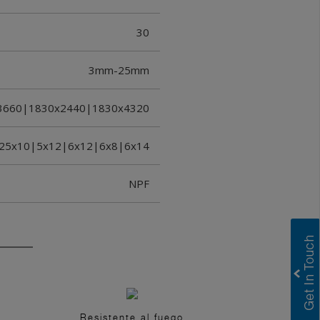
30
3mm-25mm
3660|1830x2440|1830x4320
.25x10|5x12|6x12|6x8|6x14
NPF
Resistente al fuego