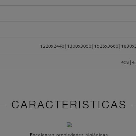
1220x2440|1300x3050|1525x3660|1830x
4x8|4
CARACTERISTICAS
Excelentes propiedades higiénicas