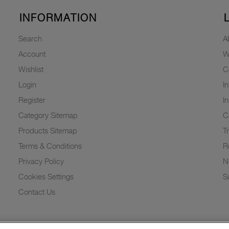
INFORMATION
Search
A
Account
W
Wishlist
C
Login
I
Register
I
Category Sitemap
C
Products Sitemap
T
Terms & Conditions
R
Privacy Policy
N
Cookies Settings
Su
Contact Us