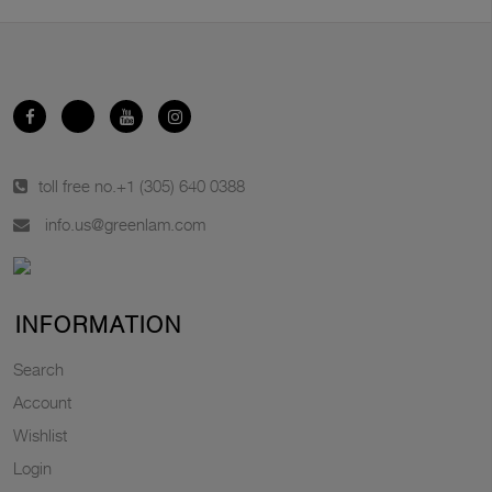
toll free no.
+1 (305) 640 0388
info.us@greenlam.com
INFORMATION
Search
Account
Wishlist
Login