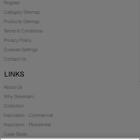
Register
Category Sitemap
Products Sitemap
Terms & Conditions
Privacy Policy
Cookies Settings
Contact Us
LINKS
About Us
Why Greenlam
Collection
Inspiration - Commercial
Inspiration - Residential
Case Study