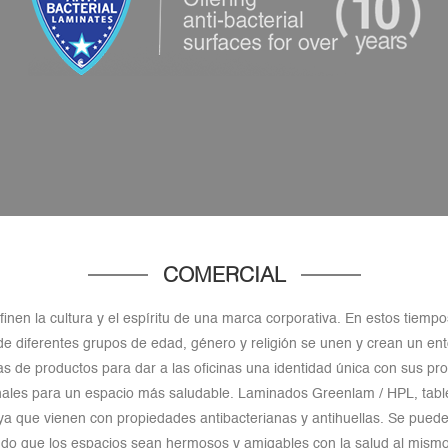
COMERCIAL
efinen la cultura y el espíritu de una marca corporativa. En estos tiempo
de diferentes grupos de edad, género y religión se unen y crean un 
s de productos para dar a las oficinas una identidad única con sus pr
nales para un espacio más saludable. Laminados Greenlam / HPL, tabl
a que vienen con propiedades antibacterianas y antihuellas. Se puede
ciendo que los espacios sean hermosos y amigables con la salud al mism