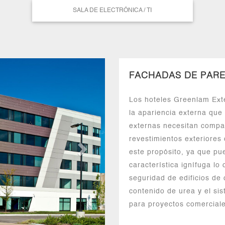
SALA DE ELECTRÓNICA / TI
P
FACHADAS DE PARE
r
ó
Los hoteles Greenlam Exte
x
la apariencia externa que
i
externas necesitan compac
m
revestimientos exteriore
este propósito, ya que p
a
característica ignífuga lo
seguridad de edificios de 
contenido de urea y el sis
para proyectos comerciale