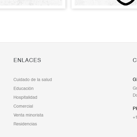
ENLACES
C
G
Cuidado de la salud
Gr
Educación
Do
Hospitalidad
Comercial
P
Venta minorista
+1
Residencias