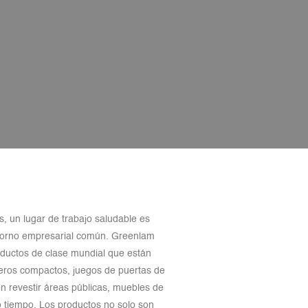
s, un lugar de trabajo saludable es
entorno empresarial común. Greenlam
oductos de clase mundial que están
eros compactos, juegos de puertas de
n revestir áreas públicas, muebles de
o tiempo. Los productos no solo son